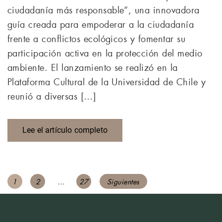
ciudadanía más responsable”, una innovadora
guía creada para empoderar a la ciudadanía
frente a conflictos ecológicos y fomentar su
participación activa en la protección del medio
ambiente. El lanzamiento se realizó en la
Plataforma Cultural de la Universidad de Chile y
reunió a diversas […]
Lee el artículo completo
Navegación
Página
Página
Página
1
2
…
27
Siguientes
de
entradas