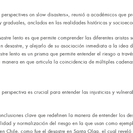
an perspectives on slow disasters», reunió a académicos que p
y graduales, anclados en las realidades históricas y socioec
astre lento es que permite comprender las diferentes aristas 
n desastre, y alejarlo de su asociación inmediata a la idea d
tre lento es un prisma que permite entender el riesgo a travé
la manera en que articula la coincidencia de múltiples cadena
perspectiva es crucial para entender las injusticias y vulner
onclusiones clave que redefinen la manera de entender los des
ilidad y normalización del riesgo en la que usan como ejempl
n Chile, como fue el desastre en Santa Olga, el cual reveló 