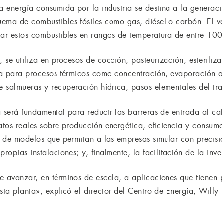
la energía consumida por la industria se destina a la generac
uema de combustibles fósiles como gas, diésel o carbón. El 
zar estos combustibles en rangos de temperatura de entre 10
, se utiliza en procesos de cocción, pasteurización, esteriliz
usa para procesos térmicos como concentración, evaporación a
 salmueras y recuperación hídrica, pasos elementales del tr
 será fundamental para reducir las barreras de entrada al cal
datos reales sobre producción energética, eficiencia y consum
ón de modelos que permitan a las empresas simular con precisi
ropias instalaciones; y, finalmente, la facilitación de la inve
e avanzar, en términos de escala, a aplicaciones que tienen p
sta planta», explicó el director del Centro de Energía, Willy 