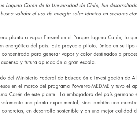
ue Laguna Carén de la Universidad de Chile, fue desarrollado
busca validar el uso de energía solar térmica en sectores cla
mera planta a vapor Fresnel en el Parque Laguna Carén, lo que
ón energética del país. Este proyecto piloto, único en su tipo
r concentrada para generar vapor y calor destinados a proces
u ascenso y futura aplicación a gran escala.
ldo del Ministerio Federal de Educación e Investigación de A
 pesos en el marco del programa Power-to-MEDME y tuvo el ap
guna Carén de este plantel. La embajadora del país germano en
 solamente una planta experimental, sino también una muestr
 concretas, en desarrollo sostenible y en una mejor calidad 