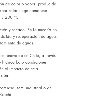
ión de calor o vapor, producida
vapor solar surge como una
0 y 200 °C.
ación y secado. En la minería no
sistida y recuperación de agua.
atamiento de aguas.
or renovable en Chile, a través
o hídrico bajo condiciones
ón el impacto de esta
rsión.
otencial semi industrial o de
Kracht.