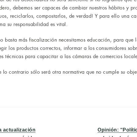
dero, debemos ser capaces de cambiar nuestros hábitos y prom
siduos, reciclarlos, compostarlos, de verdad! Y para ello una
a su responsabilidad es vital.
no basta más fiscalización necesitamos educación, para que l
egir los productos correctos, informar a los consumidores sob
es técnicas para capacitar a las cámaras de comercios locale
 lo contrario sólo será otra normativa que no cumple su obje
Entrada
 actualización
Opinión: “Polít