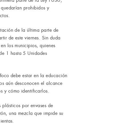
primera parte de la Ley PUSU,
o quedarían prohibidos y
ctos.
ntación de la última parte de
rtir de este viernes. Sin duda
 en los municipios, quienes
sde 1 hasta 5 Unidades
l foco debe estar en la educación
pios aún desconocen el alcance
s y cómo identificarlos.
plásticos por envases de
rtón, una mezcla que impide su
ientas.