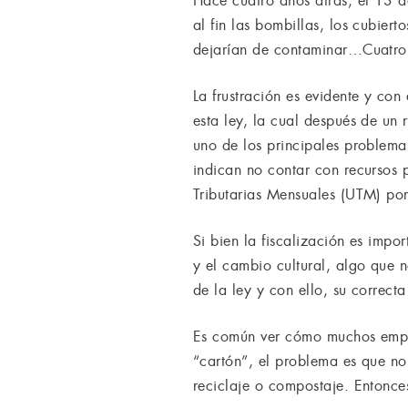
Hace cuatro años atrás, el 13 d
al fin las bombillas, los cubier
dejarían de contaminar…Cuatro 
La frustración es evidente y con
esta ley, la cual después de un 
uno de los principales problemas
indican no contar con recursos
Tributarias Mensuales (UTM) po
Si bien la fiscalización es impo
y el cambio cultural, algo que 
de la ley y con ello, su correct
Es común ver cómo muchos empr
“cartón”, el problema es que no
reciclaje o compostaje. Entonces