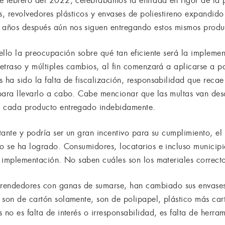
e febrero del 2022, celebrábamos la entrada en rigor de la 
tos, revolvedores plásticos y envases de poliestireno expandid
años después aún nos siguen entregando estos mismos produ
 ello la preocupación sobre qué tan eficiente será la impleme
retraso y múltiples cambios, al fin comenzará a aplicarse a pa
 ha sido la falta de fiscalización, responsabilidad que recae
 para llevarlo a cabo. Cabe mencionar que las multas van de
r cada producto entregado indebidamente.
rtante y podría ser un gran incentivo para su cumplimiento, e
no se ha logrado. Consumidores, locatarios e incluso munici
a implementación. No saben cuáles son los materiales correcto
endedores con ganas de sumarse, han cambiado sus envases 
 son de cartón solamente, son de polipapel, plástico más ca
 no es falta de interés o irresponsabilidad, es falta de herram