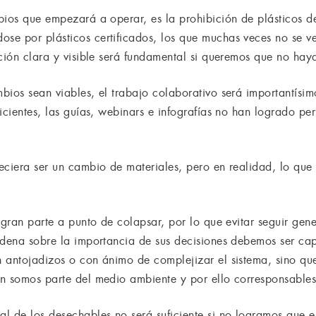
bios que empezará a operar, es la prohibición de plásticos d
e por plásticos certificados, los que muchas veces no se ven
ción clara y visible será fundamental si queremos que no haya
bios sean viables, el trabajo colaborativo será importantísim
ficientes, las guías, webinars e infografías no han logrado 
eciera ser un cambio de materiales, pero en realidad, lo qu
 gran parte a punto de colapsar, por lo que evitar seguir gen
adena sobre la importancia de sus decisiones debemos ser ca
 antojadizos o con ánimo de complejizar el sistema, sino qu
n somos parte del medio ambiente y por ello corresponsables
l de los desechables no será suficiente si no logramos que es