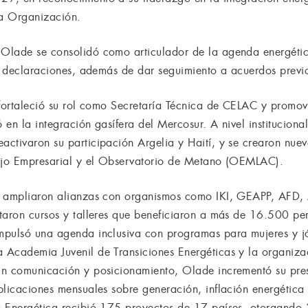
 la Organización.
Olade se consolidó como articulador de la agenda energétic
ro declaraciones, además de dar seguimiento a acuerdos previ
 fortaleció su rol como Secretaría Técnica de CELAC y promo
 en la integración gasífera del Mercosur. A nivel institucion
activaron su participación Argelia y Haití, y se crearon nu
sejo Empresarial y el Observatorio de Metano (OEMLAC).
e ampliaron alianzas con organismos como IKI, GEAPP, AFD,
taron cursos y talleres que beneficiaron a más de 16.500 pe
pulsó una agenda inclusiva con programas para mujeres y jóv
 Academia Juvenil de Transiciones Energéticas y la organiza
En comunicación y posicionamiento, Olade incrementó su pre
blicaciones mensuales sobre generación, inflación energética 
a Energética recibió 175 proyectos de 17 países, otorgando