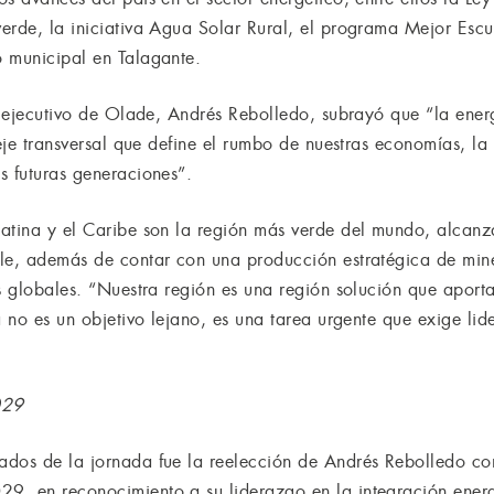
erde, la iniciativa Agua Solar Rural, el programa Mejor Escu
 municipal en Talagante.
io ejecutivo de Olade, Andrés Rebolledo, subrayó que “la ene
 eje transversal que define el rumbo de nuestras economías, la
s futuras generaciones”.
Latina y el Caribe son la región más verde del mundo, alca
le, además de contar con una producción estratégica de mine
as globales. “Nuestra región es una región solución que aport
a no es un objetivo lejano, es una tarea urgente que exige lid
029
dos de la jornada fue la reelección de Andrés Rebolledo com
, en reconocimiento a su liderazgo en la integración energ