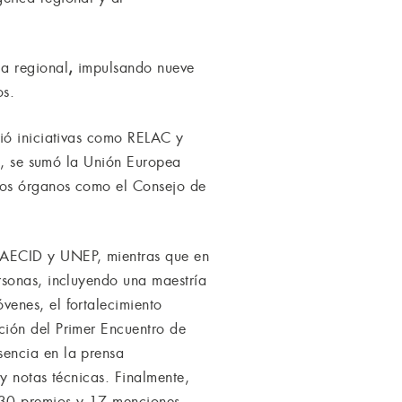
a regional
,
impulsando nueve
os.
vió iniciativas como RELAC y
al, se sumó la Unión Europea
evos órganos como el Consejo de
 AECID y UNEP, mientras que en
rsonas, incluyendo una maestría
enes, el fortalecimiento
ción del Primer Encuentro de
sencia en la prensa
y notas técnicas. Finalmente,
 30 premios y 17 menciones