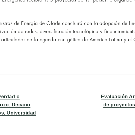
nistras de Energía de Olade concluirá con la adopción de lin
ización de redes, diversificación tecnológica y financiamient
articulador de la agenda energética de América Latina y el 
Entrada
verdad o
Evaluación A
siguiente:
Bozo, Decano
de proyectos 
os, Universidad