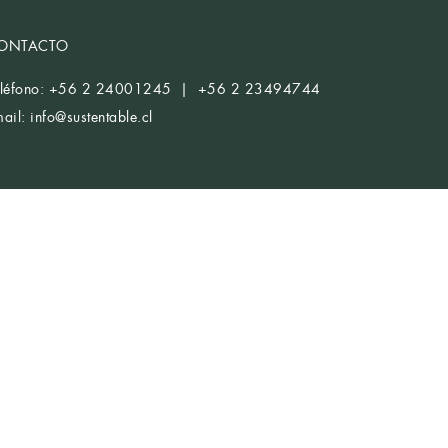
ONTACTO
eléfono: +56 2 24001245 | +56 2 23494744
mail:
info@sustentable.cl