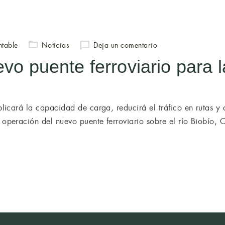
QUIÉNES SOMOS
SERVICIOS
ÁREAS DE ES
ntable
Noticias
Deja un comentario
o puente ferroviario para la
uplicará la capacidad de carga, reducirá el tráfico en rutas y
 operación del nuevo puente ferroviario sobre el río Biobío, 