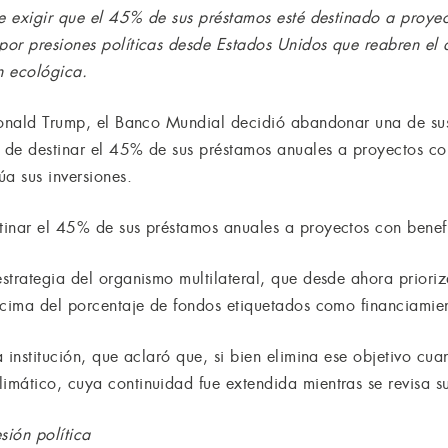
de exigir que el 45% de sus préstamos esté destinado a proyec
or presiones políticas desde Estados Unidos que reabren el d
n ecológica.
Donald Trump, el Banco Mundial decidió abandonar una de sus
á de destinar el 45% de sus préstamos anuales a proyectos co
a sus inversiones.
inar el 45% de sus préstamos anuales a proyectos con benefi
strategia del organismo multilateral, que desde ahora priori
ncima del porcentaje de fondos etiquetados como financiamien
 institución, que aclaró que, si bien elimina ese objetivo cua
mático, cuya continuidad fue extendida mientras se revisa s
ión política