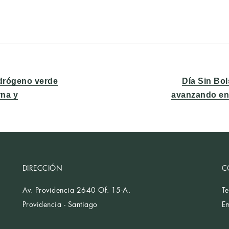
Entrada
idrógeno verde
Día Sin Bol
siguiente:
rna y
avanzando en 
DIRECCIÓN
C
Av. Providencia 2640 Of. 15-A.
T
Providencia - Santiago
E