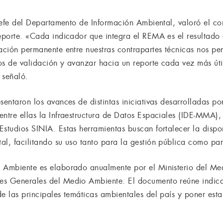
, jefe del Departamento de Información Ambiental, valoró el c
eporte. «Cada indicador que integra el REMA es el resultado d
ación permanente entre nuestras contrapartes técnicas nos per
os de validación y avanzar hacia un reporte cada vez más úti
 señaló.
sentaron los avances de distintas iniciativas desarrolladas p
entre ellas la Infraestructura de Datos Espaciales (IDE-MMA),
studios SINIA. Estas herramientas buscan fortalecer la dispon
al, facilitando su uso tanto para la gestión pública como pa
o Ambiente es elaborado anualmente por el Ministerio del M
es Generales del Medio Ambiente. El documento reúne indicad
e las principales temáticas ambientales del país y poner esta