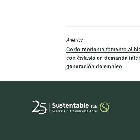
Anterior
Entrada
Corfo reorienta fomento al h
anterior:
con énfasis en demanda inte
generación de empleo