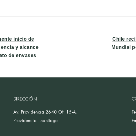
Entrada
ente inicio de
Chile rec
siguiente:
inencia y alcance
Mundial p
reto de envases
DIRECCIÓN
C
Av. Providencia 2640 Of. 15-A.
T
Providencia - Santiago
E