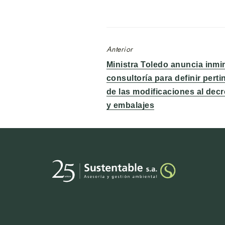
Anterior
Entrada
Ministra Toledo anuncia inmin
anterior:
consultoría para definir pert
de las modificaciones al dec
y embalajes