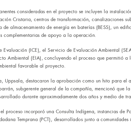
manentes consideradas en el proyecto se incluyen la instalaci
ón Cristaria, centros de transformación, canalizaciones su
a de almacenamiento de energía en baterías (BESS), un edific
ras complementarias de apoyo a la operación.
e Evaluación (ICE), el Servicio de Evaluación Ambiental (S
to Ambiental (EIA), concluyendo el proceso que permitió a l
mbiental favorable al proyecto.
a, Uppsala, destacaron la aprobación como un hito para el a
lbarrán, subgerente general de la compañía, mencionó que la
sarrollado durante aproximadamente dos años y medio de tra
e el proceso incorporó una Consulta Indígena, instancias de 
dadana Temprana (PCT), desarrollados junto a comunidades in