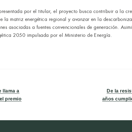
resentada por el titular, el proyecto busca contribuir a la c
de la matriz energética regional y avanzar en la descarboniza
nes asociadas a fuentes convencionales de generación. Asimis
rgética 2050 impulsada por el Ministerio de Energía.
Entrada
e llama a
De la resi
siguiente:
del premio
años cumplió