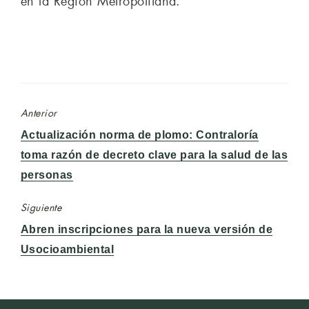
en la Región Metropolitana.
Anterior
Entrada
Actualización norma de plomo: Contraloría
anterior:
toma razón de decreto clave para la salud de las
personas
Siguiente
Entrada
Abren inscripciones para la nueva versión de
siguiente:
Usocioambiental