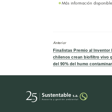
Más información disponibl
Anterior
Entrada
Finalistas Premio al Invento
anterior:
chilenos crean biofiltro vivo
del 90% del humo contamina