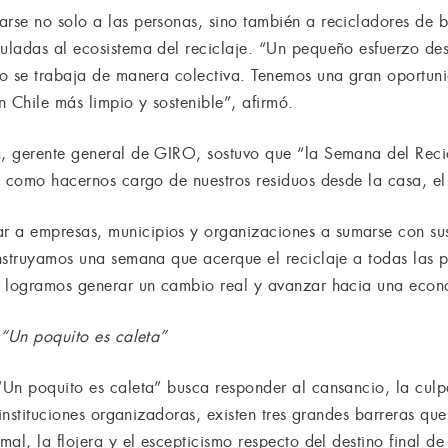
se no solo a las personas, sino también a recicladores de ba
uladas al ecosistema del reciclaje. “Un pequeño esfuerzo de
o se trabaja de manera colectiva. Tenemos una gran oportuni
Chile más limpio y sostenible”, afirmó.
 gerente general de GIRO, sostuvo que “la Semana del Recicl
o como hacernos cargo de nuestros residuos desde la casa, e
a empresas, municipios y organizaciones a sumarse con sus 
nstruyamos una semana que acerque el reciclaje a todas las
s logramos generar un cambio real y avanzar hacia una econo
 “Un poquito es caleta”
Un poquito es caleta” busca responder al cansancio, la culp
instituciones organizadoras, existen tres grandes barreras que 
al, la flojera y el escepticismo respecto del destino final de 