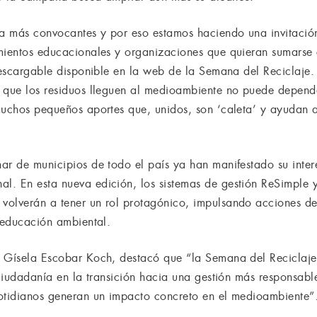
 más convocantes y por eso estamos haciendo una invitación 
imientos educacionales y organizaciones que quieran sumarse
 descargable disponible en la web de la Semana del Reciclaje.
 que los residuos lleguen al medioambiente no puede depende
muchos pequeños aportes que, unidos, son ‘caleta’ y ayudan a
ar de municipios de todo el país ya han manifestado su interé
l. En esta nueva edición, los sistemas de gestión ReSimple
volverán a tener un rol protagónico, impulsando acciones de
a educación ambiental.
, Gísela Escobar Koch, destacó que “la Semana del Reciclaje
 ciudadanía en la transición hacia una gestión más responsabl
cotidianos generan un impacto concreto en el medioambiente”