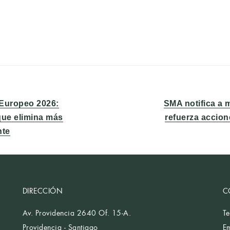
e
Entrada
r Europeo 2026:
SMA notifica a 
siguiente:
 que elimina más
refuerza accion
nte
DIRECCIÓN
C
Av. Providencia 2640 Of. 15-A.
T
Providencia - Santiago
E