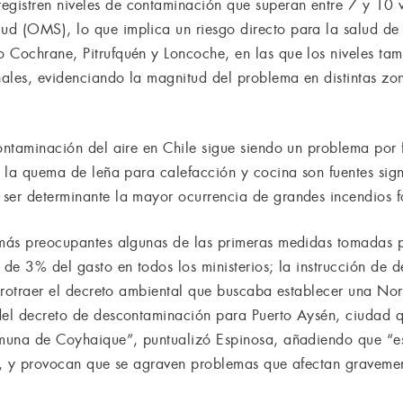
istren niveles de contaminación que superan entre 7 y 10 ve
d (OMS), lo que implica un riesgo directo para la salud de 
 Cochrane, Pitrufquén y Loncoche, en las que los niveles ta
ales, evidenciando la magnitud del problema en distintas zon
contaminación del aire en Chile sigue siendo un problema por
y la quema de leña para calefacción y cocina son fuentes sign
ser determinante la mayor ocurrencia de grandes incendios fo
 más preocupantes algunas de las primeras medidas tomadas p
 de 3% del gasto en todos los ministerios; la instrucción de
retrotraer el decreto ambiental que buscaba establecer una N
del decreto de descontaminación para Puerto Aysén, ciudad q
omuna de Coyhaique”, puntualizó Espinosa, añadiendo que “es
ón, y provocan que se agraven problemas que afectan gravemen