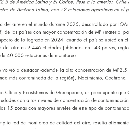
5 de América Latina y El Caribe. Pese a lo anterior, Chile
stas de América Latina, con 72 estaciones operativas en el p
ad del aire en el mundo durante 2025, desarrollado por IQAir
3) de los países con mayor concentración de MP (material pa
specto de lo logrado en 2024, cuando el país se ubicó en el
d del aire en 9.446 ciudades (ubicados en 143 países, regione
 de 40.000 estaciones de monitoreo.
te volvió a destacar -además- la alta concentración de MP2.5 
unda más contaminada de la región), Nacimiento, Cochrane, 
 en Clima y Ecosistemas de Greenpeace, es preocupante que C
udades con altos niveles de concentración de contaminación 
las 15 zonas con mayores niveles de este tipo de contaminac
mplia red de monitoreo de calidad del aire, resulta altamen