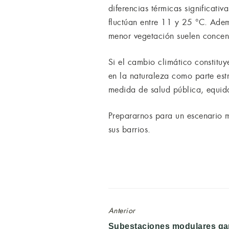
diferencias térmicas significat
fluctúan entre 11 y 25 °C. Adem
menor vegetación suelen concent
Si el cambio climático constitu
en la naturaleza como parte estr
medida de salud pública, equidad 
Prepararnos para un escenario m
sus barrios.
Anterior
Entrada
Subestaciones modulares ga