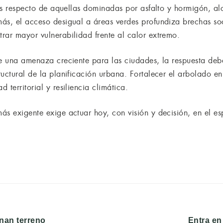
ivas respecto de aquellas dominadas por asfalto y hormigón, 
ás, el acceso desigual a áreas verdes profundiza brechas soc
rar mayor vulnerabilidad frente al calor extremo.
ye una amenaza creciente para las ciudades, la respuesta de
uctural de la planificación urbana. Fortalecer el arbolado e
territorial y resiliencia climática.
ás exigente exige actuar hoy, con visión y decisión, en el e
Entrada
nan terreno
Entra en