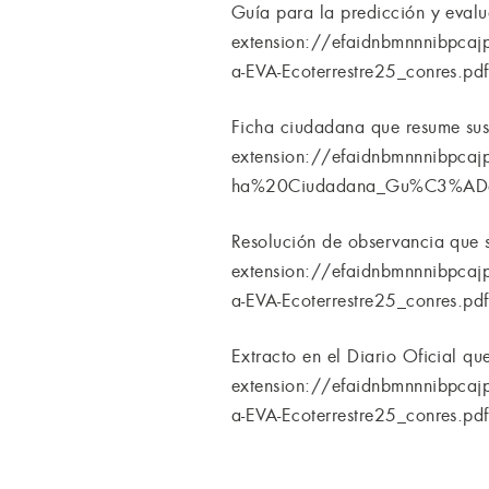
Guía para la predicción y evalu
extension://efaidnbmnnnibpcaj
a-EVA-Ecoterrestre25_conres.pdf
Ficha ciudadana que resume sus
extension://efaidnbmnnnibpcaj
ha%20Ciudadana_Gu%C3%ADa
Resolución de observancia que s
extension://efaidnbmnnnibpcaj
a-EVA-Ecoterrestre25_conres.pdf
Extracto en el Diario Oficial qu
extension://efaidnbmnnnibpcaj
a-EVA-Ecoterrestre25_conres.pdf