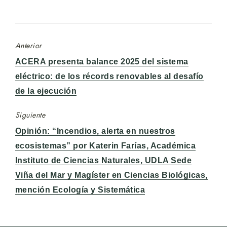
Anterior
Entrada
ACERA presenta balance 2025 del sistema
anterior:
eléctrico: de los récords renovables al desafío
de la ejecución
Siguiente
Entrada
Opinión: “Incendios, alerta en nuestros
siguiente:
ecosistemas” por Katerin Farías, Académica
Instituto de Ciencias Naturales, UDLA Sede
Viña del Mar y Magíster en Ciencias Biológicas,
mención Ecología y Sistemática