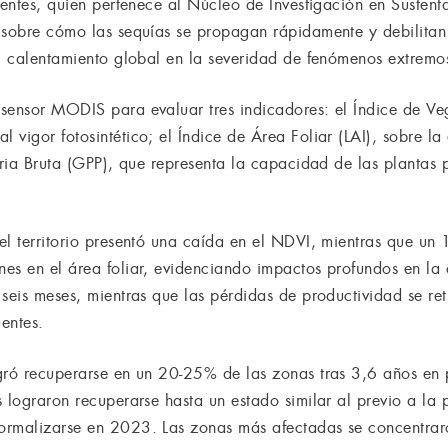
Fuentes, quien pertenece al Núcleo de Investigación en Suste
 sobre cómo las sequías se propagan rápidamente y debilitan 
el calentamiento global en la severidad de fenómenos extremo
sensor MODIS para evaluar tres indicadores: el Índice de Ve
vigor fotosintético; el Índice de Área Foliar (LAI), sobre la
aria Bruta (GPP), que representa la capacidad de las plantas 
el territorio presentó una caída en el NDVI, mientras que u
es en el área foliar, evidenciando impactos profundos en la 
 seis meses, mientras que las pérdidas de productividad se re
entes.
gró recuperarse en un 20-25% de las zonas tras 3,6 años en
 lograron recuperarse hasta un estado similar al previo a la 
ormalizarse en 2023. Las zonas más afectadas se concentraro