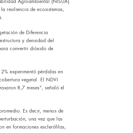
ntabilidad Agroambiental (NISUA)
la resiliencia de ecosistemas,
s.
getación de Diferencia
 estructura y densidad del
para convertir dióxido de
n 12% experimentó pérdidas en
cobertura vegetal. El NDVI
trasaron 8,7 meses”, señaló el
 promedio. Es decir, menos de
perturbación, una vez que las
n en formaciones esclerófilas,