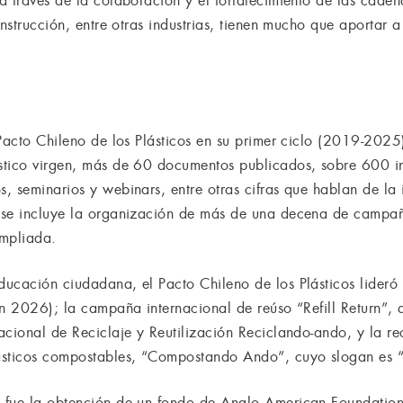
 través de la colaboración y el fortalecimiento de las cadenas
onstrucción, entre otras industrias, tienen mucho que aportar
 Pacto Chileno de los Plásticos en su primer ciclo (2019-2025
stico virgen, más de 60 documentos publicados, sobre 600 in
, seminarios y webinars, entre otras cifras que hablan de la 
 se incluye la organización de más de una decena de campa
ampliada.
ucación ciudadana, el Pacto Chileno de los Plásticos lideró
ón 2026); la campaña internacional de reúso “Refill Return”, 
cional de Reciclaje y Reutilización Reciclando-ando, y la rec
ásticos compostables, “Compostando Ando”, cuyo slogan es “
 fue la obtención de un fondo de Anglo American Foundation 