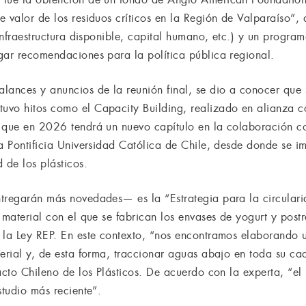
 valor de los residuos críticos en la Región de Valparaíso”, 
 infraestructura disponible, capital humano, etc.) y un progra
gar recomendaciones para la política pública regional.
lances y anuncios de la reunión final, se dio a conocer que
uvo hitos como el Capacity Building, realizado en alianza 
y que en 2026 tendrá un nuevo capítulo en la colaboración 
la Pontificia Universidad Católica de Chile, desde donde se i
 de los plásticos.
tregarán más novedades— es la “Estrategia para la circulari
 material con el que se fabrican los envases de yogurt y post
 la Ley REP. En este contexto, “nos encontramos elaborando 
terial y, de esta forma, traccionar aguas abajo en toda su ca
acto Chileno de los Plásticos. De acuerdo con la experta, “el
studio más reciente”.