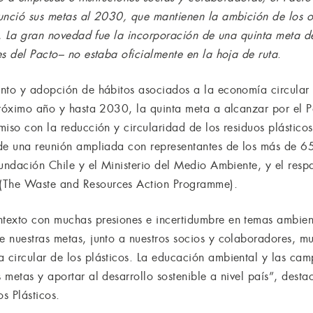
unció sus metas al 2030, que mantienen la ambición de los ob
os. La gran novedad fue la incorporación de una quinta meta 
s del Pacto– no estaba oficialmente en la hoja de ruta
.
nto y adopción de hábitos asociados a la economía circular d
próximo año y hasta 2030, la quinta meta a alcanzar por el Pa
iso con la reducción y circularidad de los residuos plásticos
 de una reunión ampliada con representantes de los más de 6
undación Chile y el Ministerio del Medio Ambiente, y el respa
The Waste and Resources Action Programme).
texto con muchas presiones e incertidumbre en temas ambient
 nuestras metas, junto a nuestros socios y colaboradores, m
 circular de los plásticos. La educación ambiental y las ca
metas y aportar al desarrollo sostenible a nivel país”, desta
s Plásticos.