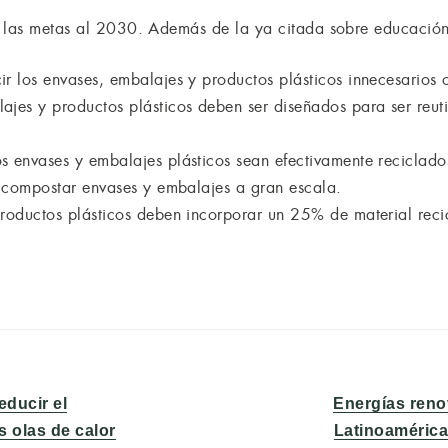
 las metas al 2030. Además de la ya citada sobre educación 
r los envases, embalajes y productos plásticos innecesarios 
jes y productos plásticos deben ser diseñados para ser reutil
 envases y embalajes plásticos sean efectivamente reciclado
y compostar envases y embalajes a gran escala.
productos plásticos deben incorporar un 25% de material reci
Entrada
educir el
Energías reno
siguiente:
s olas de calor
Latinoamérica