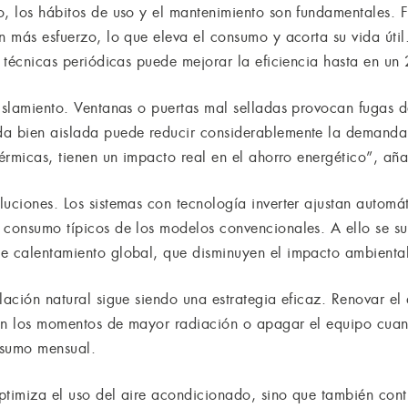
o, los hábitos de uso y el mantenimiento son fundamentales. F
n más esfuerzo, lo que eleva el consumo y acorta su vida útil. 
s técnicas periódicas puede mejorar la eficiencia hasta en un
islamiento. Ventanas o puertas mal selladas provocan fugas de
da bien aislada puede reducir considerablemente la demanda
térmicas, tienen un impacto real en el ahorro energético”, añ
luciones. Los sistemas con tecnología inverter ajustan automá
 consumo típicos de los modelos convencionales. A ello se su
e calentamiento global, que disminuyen el impacto ambiental
lación natural sigue siendo una estrategia eficaz. Renovar el
as en los momentos de mayor radiación o apagar el equipo cu
onsumo mensual.
ptimiza el uso del aire acondicionado, sino que también contr