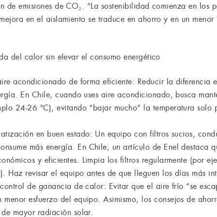
ión de emisiones de CO₂. “La sostenibilidad comienza en los 
 mejora en el aislamiento se traduce en ahorro y en un menor
.
da del calor sin elevar el consumo energético
aire acondicionado de forma eficiente: Reducir la diferencia e
nergía. En Chile, cuando uses aire acondicionado, busca mant
mplo 24-26 °C), evitando “bajar mucho” la temperatura solo 
matización en buen estado: Un equipo con filtros sucios, con
onsume más energía. En Chile, un artículo de Enel destaca qu
nómicos y eficientes. Limpia los filtros regularmente (por e
 Haz revisar el equipo antes de que lleguen los días más int
control de ganancia de calor: Evitar que el aire frío “se escap
n menor esfuerzo del equipo. Asimismo, los consejos de ahorr
 de mayor radiación solar.