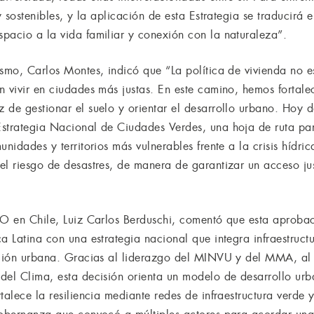
 y sostenibles, y la aplicación de esta Estrategia se traducirá
pacio a la vida familiar y conexión con la naturaleza”.
smo, Carlos Montes, indicó que “La política de vivienda no es
 vivir en ciudades más justas. En este camino, hemos fortalec
 de gestionar el suelo y orientar el desarrollo urbano. Hoy
Estrategia Nacional de Ciudades Verdes, una hoja de ruta p
nidades y territorios más vulnerables frente a la crisis hídric
el riesgo de desastres, de manera de garantizar un acceso jus
AO en Chile, Luiz Carlos Berduschi, comentó que esta aprobaci
a Latina con una estrategia nacional que integra infraestruc
cación urbana. Gracias al liderazgo del MINVU y del MMA, al
del Clima, esta decisión orienta un modelo de desarrollo ur
talece la resiliencia mediante redes de infraestructura verde 