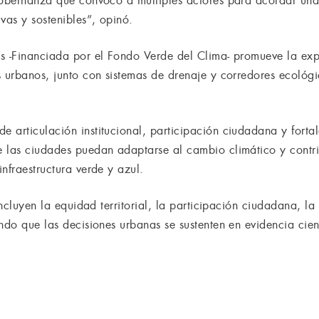
 gobernanza que convocó a múltiples actores para acordar un
vas y sostenibles”, opinó.
s -Financiada por el Fondo Verde del Clima- promueve la exp
s urbanos, junto con sistemas de drenaje y corredores ecológi
 articulación institucional, participación ciudadana y fortal
 las ciudades puedan adaptarse al cambio climático y contri
nfraestructura verde y azul.
incluyen la equidad territorial, la participación ciudadana, la 
ndo que las decisiones urbanas se sustenten en evidencia cien