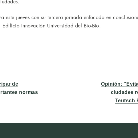
ciudades.
liza este jueves con su tercera jornada enfocada en conclusion
l Edificio Innovación Universidad del Bío-Bío.
Entrada
cipar de
Opinión: “Evita
siguiente:
ortantes normas
ciudades r
Teutsch B