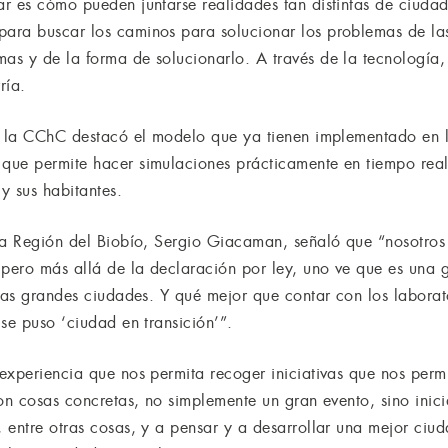
r es cómo pueden juntarse realidades tan distintas de ciuda
ara buscar los caminos para solucionar los problemas de l
s y de la forma de solucionarlo. A través de la tecnología,
ría.
e la CChC destacó el modelo que ya tienen implementado en l
que permite hacer simulaciones prácticamente en tiempo rea
y sus habitantes.
 la Región del Biobío, Sergio Giacaman, señaló que “nosotro
 pero más allá de la declaración por ley, uno ve que es una
 las grandes ciudades. Y qué mejor que contar con los labora
se puso ‘ciudad en transición’”.
experiencia que nos permita recoger iniciativas que nos perm
on cosas concretas, no simplemente un gran evento, sino inici
 entre otras cosas, y a pensar y a desarrollar una mejor ci