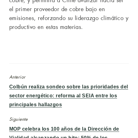
cobre; y permitirá a Chile avanzar hacia ser
el primer proveedor de cobre bajo en
emisiones, reforzando su liderazgo climático y
productivo en estas materias.
Anterior
Entrada
Colbún realiza sondeo sobre las prioridades del
anterior:
sector energético: reforma al SEIA entre los
principales hallazgos
Siguiente
Entrada
MOP celebra los 100 años de la Dirección de
siguiente:
Vialidad alcanzando un hito: 50% de los