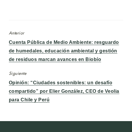
Anterior
Entrada
Cuenta Pública de Medio Ambiente: resguardo
anterior:
de humedales, educación ambiental y gestión
de residuos marcan avances en Biobío
Siguiente
Entrada
Opinión: “Ciudades sostenibles: un desafío
siguiente:
compartido” por Elier González, CEO de Veolia
para Chile y Perú