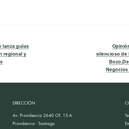
Entrada
e lanza guías
Opinión
siguient
ón regional y
silencioso de
os
Bozo,Dec
Negocios 
DIRECCIÓN
C
Av. Providencia 2640 Of. 15-A.
T
Providencia - Santiago
E