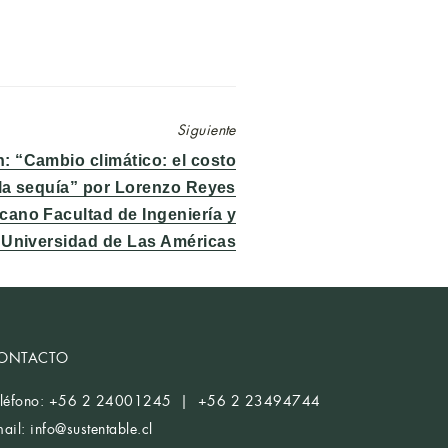
Siguiente
: “Cambio climático: el costo
e:
 la sequía” por Lorenzo Reyes
ano Facultad de Ingeniería y
Universidad de Las Américas
ONTACTO
eléfono: +56 2 24001245 | +56 2 23494744
mail:
info@sustentable.cl