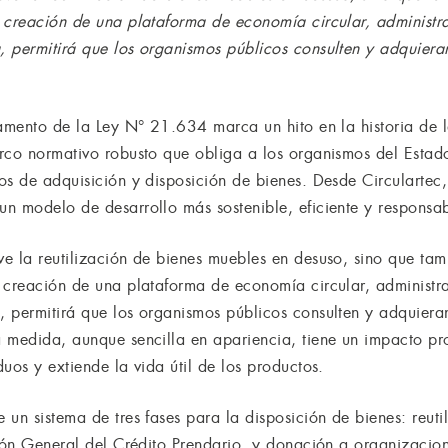
 creación de una plataforma de economía circular, administr
 permitirá que los organismos públicos consulten y adquieran 
lamento de la Ley N° 21.634 marca un hito en la historia de l
rco normativo robusto que obliga a los organismos del Estado
s de adquisición y disposición de bienes. Desde Circulartec,
n modelo de desarrollo más sostenible, eficiente y responsab
e la reutilización de bienes muebles en desuso, sino que tam
 creación de una plataforma de economía circular, administr
 permitirá que los organismos públicos consulten y adquieran 
 medida, aunque sencilla en apariencia, tiene un impacto pr
uos y extiende la vida útil de los productos.
un sistema de tres fases para la disposición de bienes: reuti
ión General del Crédito Prendario, y donación a organizacione