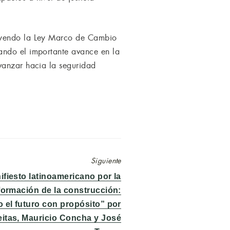
luyendo la Ley Marco de Cambio
ando el importante avance en la
vanzar hacia la seguridad
Siguiente
da
ifiesto latinoamericano por la
ente:
formación de la construcción:
 el futuro con propósito” por
eitas, Mauricio Concha y José