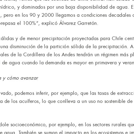
s hídrico, y dominados por una baja disponibilidad de agua. 
on, pero en los 90 y 2000 llegamos a condiciones decadales 
brepasa el 100%”, explicó Álvarez Garretón.
álidas y de menor precipitación proyectadas para Chile cen
una disminución de la partición sólida de la precipitación. A
ales de la Cordillera de los Andes tendrán un régimen más pl
ad de agua cuando la demanda es mayor en primavera y veran
ca y cómo avanzar
vado, podemos inferir, por ejemplo, que las tasas de extrac
 de los acuíferos, lo que conlleva a un uso no sostenible de
ndole socioeconómico, por ejemplo, en los sectores rurales q
e agua. También se suman el impacto en los ecosistemas e imp