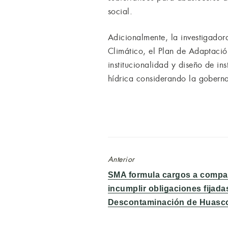
social.
Adicionalmente, la investigado
Climático, el Plan de Adaptació
institucionalidad y diseño de i
hídrica considerando la gobern
Anterior
Entrada
SMA formula cargos a compa
anterior:
incumplir obligaciones fijada
Descontaminación de Huasc