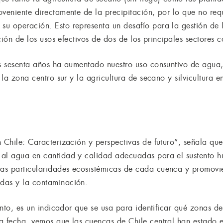
oveniente directamente de la precipitación, por lo que no re
u operación. Esto representa un desafío para la gestión de l
cación de los usos efectivos de dos de los principales sectores
os sesenta años ha aumentado nuestro uso consuntivo de agua, 
 la zona centro sur y la agricultura de secano y silvicultura 
 Chile: Caracterización y perspectivas de futuro”, señala que
al agua en cantidad y calidad adecuadas para el sustento hu
s particularidades ecosistémicas de cada cuenca y promovien
das y la contaminación.
tanto, es un indicador que se usa para identificar qué zonas d
a fecha, vemos que las cuencas de Chile central han estado e