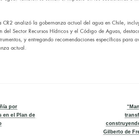
ra CR2 analizó la gobernanza actual del agua en Chile, inc
n del Sector Recursos Hídricos y el Código de Aguas, destac
nstrumentos, y entregando recomendaciones específicas para a
anza actual.
Entra
ñía por
“Man
sigui
s en el Plan de
trans
o
construyendo
Gilberto de Fr