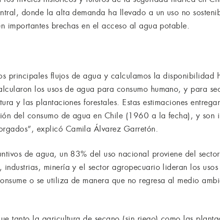
tral, donde la alta demanda ha llevado a un uso no sostenib
ten importantes brechas en el acceso al agua potable.
os principales flujos de agua y calculamos la disponibilidad h
calcularon los usos de agua para consumo humano, y para sec
ura y las plantaciones forestales. Estas estimaciones entrega
ión del consumo de agua en Chile (1960 a la fecha), y son 
rgados”, explicó Camila Álvarez Garretón.
untivos de agua, un 83% del uso nacional proviene del sector 
ndustrias, minería y el sector agropecuario lideran los usos
consume o se utiliza de manera que no regresa al medio amb
e tanto la agricultura de secano (sin riego) como las plantaci