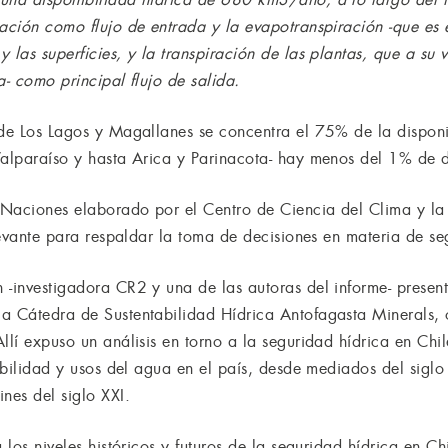
tación como flujo de entrada y la evapotranspiración -que e
 las superficies, y la transpiración de las plantas, que a su
ra- como principal flujo de salida.
de Los Lagos y Magallanes se concentra el 75% de la disponib
Valparaíso y hasta Arica y Parinacota- hay menos del 1% de 
s Naciones elaborado por el Centro de Ciencia del Clima y la
elevante para respaldar la toma de decisiones en materia de se
 -investigadora CR2 y una de las autoras del informe- prese
a Cátedra de Sustentabilidad Hídrica Antofagasta Minerals, o
llí expuso un análisis en torno a la seguridad hídrica en Chi
nibilidad y usos del agua en el país, desde mediados del siglo
nes del siglo XXI.
 los niveles históricos y futuros de la seguridad hídrica en Ch