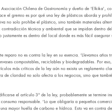
a Asociación Chilena de Gastronomía y dueño de ‘Elkika’, co
ace el gremio es por qué una ley de plásticos aborda y proh
iva no solo prohíbe el plástico, sino también materiales alte
 contradicción técnica y ambiental que se impidan dentro del
o justamente es dentro del local donde es más fácil asegurar
te reparo no es contra la ley en su esencia. ‘Llevamos años t
nvases compostables, reciclables y biodegradables. Por eso
tículos más críticos de la ley aún no exista un reglamento cla
lta de claridad no solo afecta a los negocios, sino que tambi
icarse el artículo 3° de la ley, probablemente se termine in
 consumo responsable. ‘Lo que obligaría a pequeños comercios
una mayor huella de carbono e hídrica. Esto va en contra del 