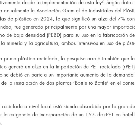
ctivamente desde la implementación de esta ley? Según datos d
iza anualmente la Asociación Gremial de Industriales del Plásti
s de plástico en 2024, lo que significó un alza del 7% con
 sondeo, fue generado principalmente por una mayor importació
eno de baja densidad (PEBD) para su uso en la fabricación de
 la minería y la agricultura, ambos intensivos en uso de plásti
 prima plástica reciclada, la pesquisa arrojó también que l
stico generó un alza en la importación de PET reciclado (rP
o se debió en parte a un importante aumento de la demanda 
 de la instalación de dos plantas ‘Bottle to Bottle’ en el cont
 reciclado a nivel local está siendo absorbida por la gran d
r la exigencia de incorporación de un 15% de rPET en botella
n.