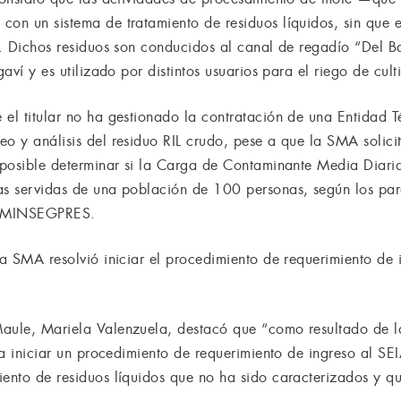
con un sistema de tratamiento de residuos líquidos, sin que e
l. Dichos residuos son conducidos al canal de regadío “Del Baj
gaví y es utilizado por distintos usuarios para el riego de cult
 el titular no ha gestionado la contratación de una Entidad T
eo y análisis del residuo RIL crudo, pese a que la SMA solic
s posible determinar si la Carga de Contaminante Media Diari
as servidas de una población de 100 personas, según los par
l MINSEGPRES.
la SMA resolvió iniciar el procedimiento de requerimiento de 
aule, Mariela Valenzuela, destacó que “como resultado de la
ara iniciar un procedimiento de requerimiento de ingreso al S
iento de residuos líquidos que no ha sido caracterizados y 