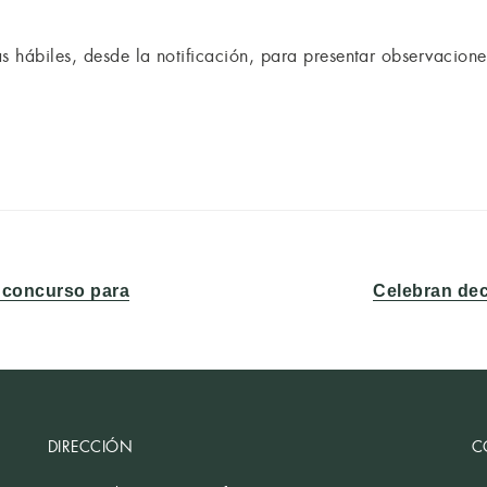
 hábiles, desde la notificación, para presentar observacione
Entrada
n concurso para
Celebran de
siguiente:
DIRECCIÓN
C