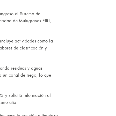
ingreso al Sistema de
aridad de Multigranos EIRL,
incluye actividades como la
abores de clasificación y
gando residuos y aguas
a un canal de riego, lo que
3 y solicitó información al
mismo año.
incluyen la cocción y limpieza