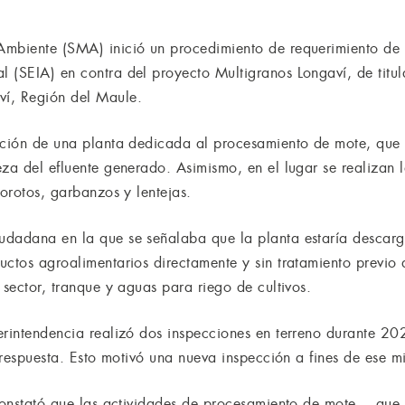
.
Ambiente (SMA) inició un procedimiento de requerimiento de 
 (SEIA) en contra del proyecto Multigranos Longaví, de titul
í, Región del Maule.
ación de una planta dedicada al procesamiento de mote, que 
za del efluente generado. Asimismo, en el lugar se realizan l
porotos, garbanzos y lentejas.
udadana en la que se señalaba que la planta estaría descar
uctos agroalimentarios directamente y sin tratamiento previo 
 sector, tranque y aguas para riego de cultivos.
erintendencia realizó dos inspecciones en terreno durante 202
r respuesta. Esto motivó una nueva inspección a fines de ese 
 constató que las actividades de procesamiento de mote —que 