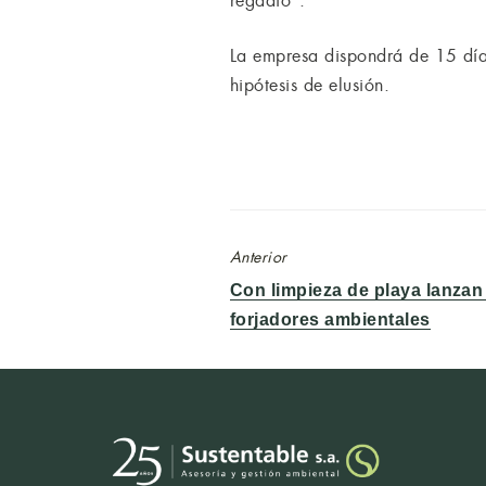
regadío”.
La empresa dispondrá de 15 días
hipótesis de elusión.
Anterior
Entrada
Con limpieza de playa lanza
anterior:
forjadores ambientales