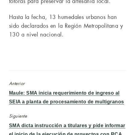
totoras para preservar la artesanía local.
Hasta la fecha, 13 humedales urbanos han
sido declarados en la Región Metropolitana y
130 a nivel nacional.
Anterior
Entrada
Maule: SMA inicia requerimiento de ingreso al
anterior:
SEIA a planta de procesamiento de multigranos
Siguiente
Entrada
SMA dicta instrucción a titulares y pide informar
siguiente:
el inicio de la ejecución de proyectos con RCA