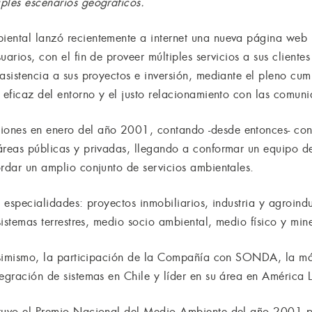
ples escenarios geográficos.
ental lanzó recientemente a internet una nueva página web m
uarios, con el fin de proveer múltiples servicios a sus clientes 
 asistencia a sus proyectos e inversión, mediante el pleno cu
 eficaz del entorno y el justo relacionamiento con las comun
ones en enero del año 2001, contando -desde entonces- con
áreas públicas y privadas, llegando a conformar un equipo d
ordar un amplio conjunto de servicios ambientales.
s especialidades: proyectos inmobiliarios, industria y agroindu
sistemas terrestres, medio socio ambiental, medio físico y mine
, asimismo, la participación de la Compañía con SONDA, la m
egración de sistemas en Chile y líder en su área en América L
tuvo el Premio Nacional del Medio Ambiente del año 2001 por