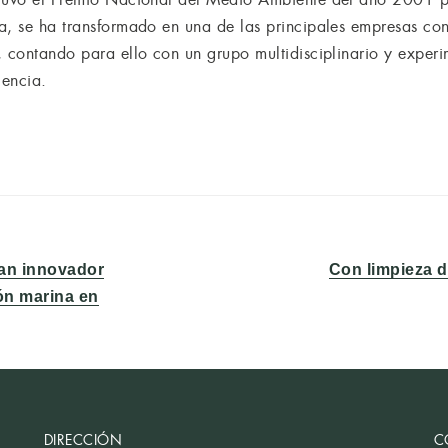
a, se ha transformado en una de las principales empresas con
, contando para ello con un grupo multidisciplinario y exper
lencia.
Entrada
an innovador
Con limpieza d
siguiente:
ón marina en
DIRECCIÓN
C