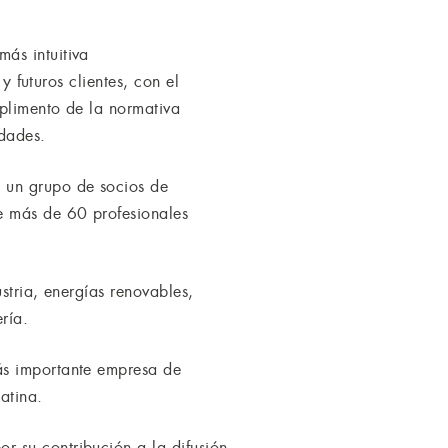
ás intuitiva
y futuros clientes, con el
mplimento de la normativa
idades.
 un grupo de socios de
e más de 60 profesionales
stria, energías renovables,
ría.
ás importante empresa de
atina.
 su contribución a la difusión