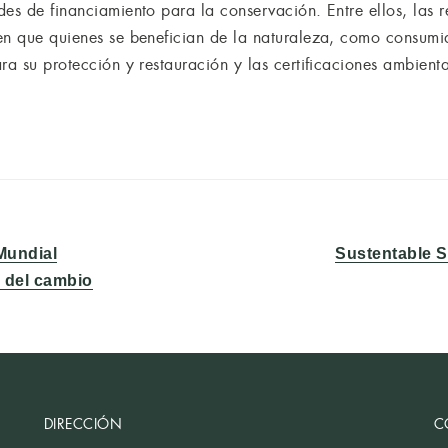
es de financiamiento para la conservación. Entre ellos, las re
en que quienes se benefician de la naturaleza, como consumi
ra su protección y restauración y las certificaciones ambienta
Entrada
Mundial
Sustentable S
siguiente:
o del cambio
DIRECCIÓN
C