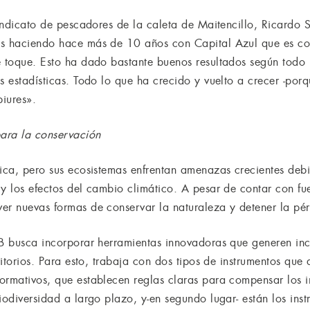
sindicato de pescadores de la caleta de Maitencillo, Ricardo 
os haciendo hace más de 10 años con Capital Azul que es co
e toque. Esto ha dado bastante buenos resultados según todo
as estadísticas. Todo lo que ha crecido y vuelto a crecer -p
piures».
para la conservación
nica, pero sus ecosistemas enfrentan amenazas crecientes deb
y los efectos del cambio climático. A pesar de contar con fue
er nuevas formas de conservar la naturaleza y detener la pér
CB busca incorporar herramientas innovadoras que generen inc
rritorios. Para esto, trabaja con dos tipos de instrumentos que
ormativos, que establecen reglas claras para compensar los 
biodiversidad a largo plazo, y-en segundo lugar- están los in