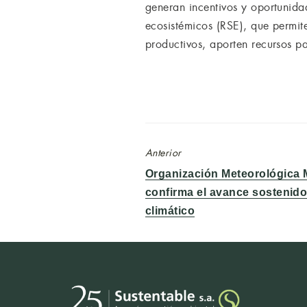
generan incentivos y oportunidad
ecosistémicos (RSE), que permit
productivos, aporten recursos pa
Anterior
Entrada
Organización Meteorológica 
anterior:
confirma el avance sostenid
climático