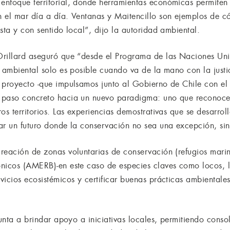
nfoque territorial, donde herramientas económicas permiten m
n el mar día a día. Ventanas y Maitencillo son ejemplos de
sta y con sentido local”, dijo la autoridad ambiental.
Orillard aseguró que “desde el Programa de las Naciones Uni
 ambiental solo es posible cuando va de la mano con la justic
e proyecto -que impulsamos junto al Gobierno de Chile con e
 paso concreto hacia un nuevo paradigma: uno que reconoce y
os territorios. Las experiencias demostrativas que se desarro
ar un futuro donde la conservación no sea una excepción, sin
reación de zonas voluntarias de conservación (refugios mar
nicos (AMERB)-en este caso de especies claves como locos, 
icios ecosistémicos y certificar buenas prácticas ambientales
punta a brindar apoyo a iniciativas locales, permitiendo consol