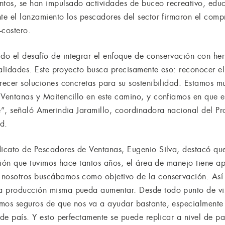
tos, se han impulsado actividades de buceo recreativo, educ
nte el lanzamiento los pescadores del sector firmaron el com
-costero.
o el desafío de integrar el enfoque de conservación con her
realidades. Este proyecto busca precisamente eso: reconocer e
frecer soluciones concretas para su sostenibilidad. Estamos 
 Ventanas y Maitencillo en este camino, y confiamos en que 
le”, señaló Amerindia Jaramillo, coordinadora nacional del P
d.
dicato de Pescadores de Ventanas, Eugenio Silva, destacó qu
visión que tuvimos hace tantos años, el área de manejo tiene
nosotros buscábamos como objetivo de la conservación. Así q
a producción misma pueda aumentar. Desde todo punto de vis
mos seguros de que nos va a ayudar bastante, especialmente 
 de país. Y esto perfectamente se puede replicar a nivel de p