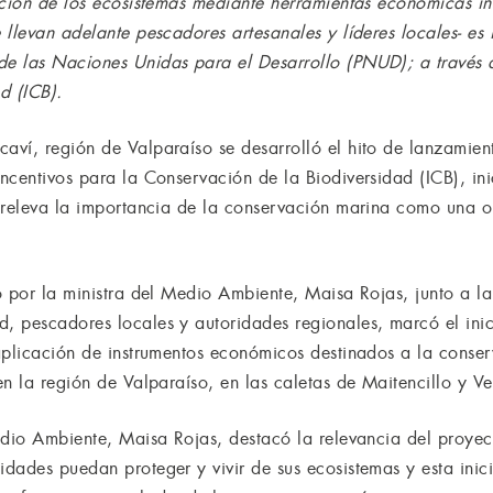
cción de los ecosistemas mediante herramientas económicas i
llevan adelante pescadores artesanales y líderes locales- es 
e las Naciones Unidas para el Desarrollo (PNUD); a través d
d (ICB).
ví, región de Valparaíso se desarrolló el hito de lanzamien
ncentivos para la Conservación de la Biodiversidad (ICB), in
 releva la importancia de la conservación marina como una o
o por la ministra del Medio Ambiente, Maisa Rojas, junto a la
 pescadores locales y autoridades regionales, marcó el inici
aplicación de instrumentos económicos destinados a la conser
n la región de Valparaíso, en las caletas de Maitencillo y V
edio Ambiente, Maisa Rojas, destacó la relevancia del proye
dades puedan proteger y vivir de sus ecosistemas y esta inic