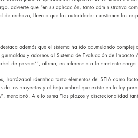
go, advierte que “en su aplicación, tanto administrativa como
 de rechazo, lleva a que las autoridades cuestionen los resp
EA destaca además que el sistema ha ido acumulando compleji
 guirnaldas y adornos al Sistema de Evaluación de Impacto A
bol de pascua’”, afirma, en referencia a la creciente carga 
s, Irarrázabal identifica tanto elementos del SEIA como factor
 de los proyectos y el bajo umbral que existe en la ley para
IA”, mencionó. A ello suma “los plazos y discrecionalidad t