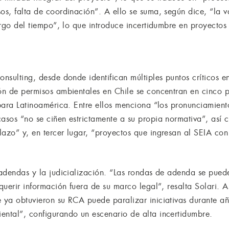
os, falta de coordinación”. A ello se suma, según dice, “la v
largo del tiempo”, lo que introduce incertidumbre en proyectos
onsulting, desde donde identifican múltiples puntos críticos 
ión de permisos ambientales en Chile se concentran en cinco p
 para Latinoamérica. Entre ellos menciona “los pronunciamien
casos “no se ciñen estrictamente a su propia normativa”, así
lazo” y, en tercer lugar, “proyectos que ingresan al SEIA con
 adendas y la judicialización. “Las rondas de adenda se pued
equerir información fuera de su marco legal”, resalta Solari. 
e ya obtuvieron su RCA puede paralizar iniciativas durante 
ental”, configurando un escenario de alta incertidumbre.