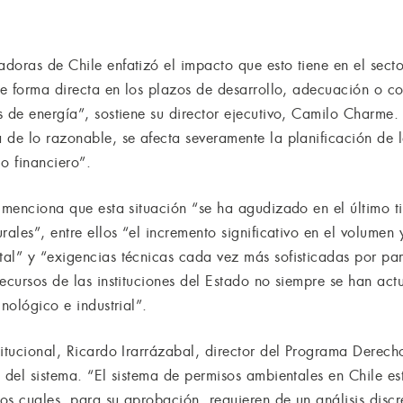
doras de Chile enfatizó el impacto que esto tiene en el sec
de forma directa en los plazos de desarrollo, adecuación o co
s de energía”, sostiene su director ejecutivo, Camilo Charm
 de lo razonable, se afecta severamente la planificación de 
o financiero”.
l menciona que esta situación “se ha agudizado en el último 
rales”, entre ellos “el incremento significativo en el volumen
al” y “exigencias técnicas cada vez más sofisticadas por part
ecursos de las instituciones del Estado no siempre se han act
nológico e industrial”.
titucional, Ricardo Irarrázabal, director del Programa Dere
 del sistema. “El sistema de permisos ambientales en Chile es
los cuales, para su aprobación, requieren de un análisis discr