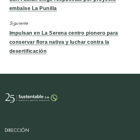
anterior:
embalse La Punilla
Siguiente
Entrada
Impulsan en La Serena centro pionero para
siguiente:
conservar flora nativa y luchar contra la
desertificación
DIRECCIÓN