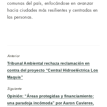
comunas del país, enfocándose en avanzar
hacia ciudades más resilientes y centradas en
las personas.
Anterior
Entrada
Tribunal Ambiental rechaza reclamación en
anterior:
contra del proyecto “Central Hidroeléctrica Los
Maquis”
Siguiente
Entrada
Opinión: “Áreas protegidas y financiamiento:
siguiente:
una paradoja incómoda” por Aaron Cavieres,