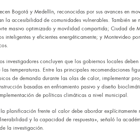
ecen Bogotá y Medellín, reconocidas por sus avances en movi
ran la accesibilidad de comunidades vulnerables. También se
porte masivo optimizado y movilidad compartida; Ciudad de M
os inteligentes y eficientes energéticamente; y Montevideo po
cos.
 los investigadores concluyen que los gobiernos locales debe
las temperaturas. Entre las principales recomendaciones figur
 picos de demanda durante las olas de calor, implementar pr
trucción basadas en enfriamiento pasivo y diseño bioclimátic
 implementación de políticas climáticas a nivel municipal.
a planificación frente al calor debe abordar explícitamente 
ulnerabilidad y la capacidad de respuesta», señaló la acad
de la investigación.