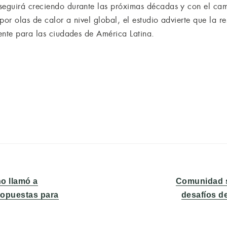
eguirá creciendo durante las próximas décadas y con el cam
por olas de calor a nivel global, el estudio advierte que la re
ente para las ciudades de América Latina.
Entrada
o llamó a
Comunidad se
siguiente:
propuestas para
desafíos de