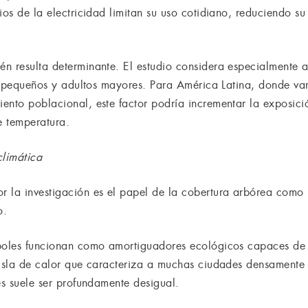
cios de la electricidad limitan su uso cotidiano, reduciendo 
n resulta determinante. El estudio considera especialmente 
ños pequeños y adultos mayores. Para América Latina, donde va
ento poblacional, este factor podría incrementar la exposic
e temperatura.
climática
r la investigación es el papel de la cobertura arbórea como
o.
rboles funcionan como amortiguadores ecológicos capaces de 
 isla de calor que caracteriza a muchas ciudades densamente
es suele ser profundamente desigual.