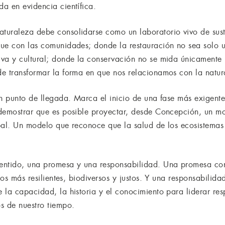
a en evidencia científica.
uraleza debe consolidarse como un laboratorio vivo de susten
ue con las comunidades; donde la restauración no sea solo u
va y cultural; donde la conservación no se mida únicamente 
e transformar la forma en que nos relacionamos con la natur
un punto de llegada. Marca el inicio de una fase más exigent
demostrar que es posible proyectar, desde Concepción, un mod
bal. Un modelo que reconoce que la salud de los ecosistemas 
entido, una promesa y una responsabilidad. Una promesa con 
ios más resilientes, biodiversos y justos. Y una responsabilidad
la capacidad, la historia y el conocimiento para liderar resp
s de nuestro tiempo.