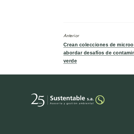
Anterior
Entrada
Crean colecciones de micro
anterior:
abordar desafíos de contami
verde