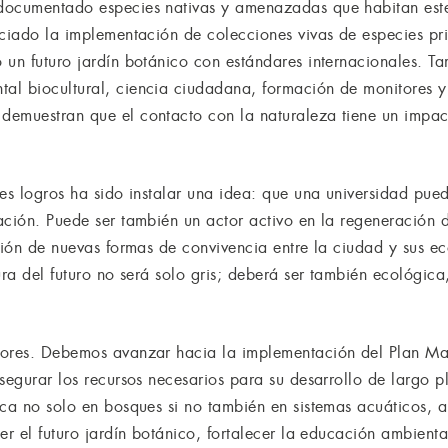
documentado especies nativas y amenazadas que habitan este 
ciado la implementación de colecciones vivas de especies pri
 un futuro jardín botánico con estándares internacionales. T
l biocultural, ciencia ciudadana, formación de monitores y 
emuestran que el contacto con la naturaleza tiene un impacto
les logros ha sido instalar una idea: que una universidad pu
ación. Puede ser también un actor activo en la regeneración d
ación de nuevas formas de convivencia entre la ciudad y sus 
ura del futuro no será solo gris; deberá ser también ecológica
yores. Debemos avanzar hacia la implementación del Plan Mae
segurar los recursos necesarios para su desarrollo de largo 
ica no solo en bosques si no también en sistemas acuáticos, 
er el futuro jardín botánico, fortalecer la educación ambienta