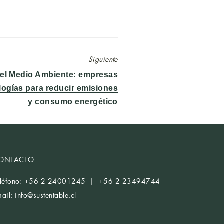
Siguiente
del Medio Ambiente: empresas
logías para reducir emisiones
y consumo energético
ONTACTO
eléfono: +56 2 24001245 | +56 2 23494744
mail:
info@sustentable.cl