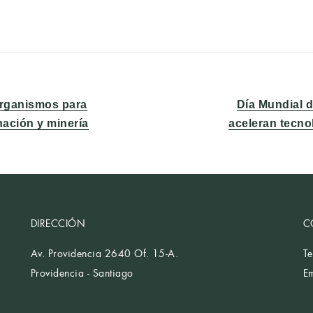
Entrada
organismos para
Día Mundial 
siguiente:
nación y minería
aceleran tecno
DIRECCIÓN
C
Av. Providencia 2640 Of. 15-A.
T
Providencia - Santiago
E