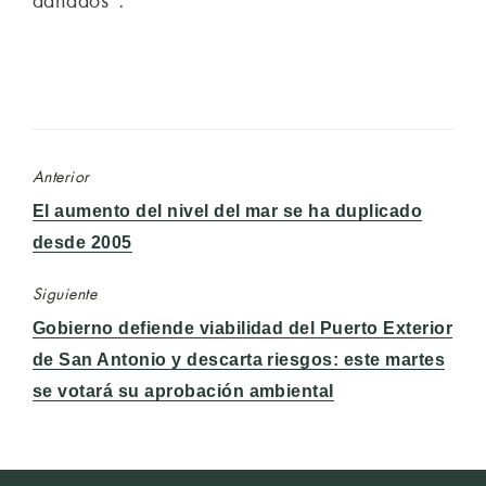
dañados”.
Anterior
Entrada
El aumento del nivel del mar se ha duplicado
anterior:
desde 2005
Siguiente
Entrada
Gobierno defiende viabilidad del Puerto Exterior
siguiente:
de San Antonio y descarta riesgos: este martes
se votará su aprobación ambiental