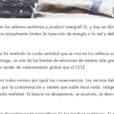
n los rellenos sanitarios y producir energía? Sí, y hoy en dí
o actualmente limitan la inyección de energía a la red y debi
a ha revelado la cruda realidad que se vive en los rellenos san
Santiago, es una de las fuentes de emisiones de metano más g
or poder de calentamiento global que el CO2.
o todos vivimos por igual las consecuencias. Los vecinos del
as por la contaminación y sienten que nadie hace nada. Imá
ruda realidad: la basura no desaparece, se acumula, se des
la descomposición anaeróbica de los residuos orgánicos. Si 