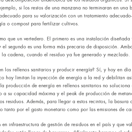
or ejemplo, si los restos de una manzana no terminaran en una
r adecuado para su valorización con un tratamiento adecuado
a o compost para fertilizar cultivos.
ismo que un vertedero. El primero es una instalación diseñada
y el segundo es una forma más precaria de disposición. Amb
de la cadena, cuando el residuo ya fue generado y mezclado.
n los rellenos sanitarios y producir energía? Sí, y hoy en dí
o hoy limitan la inyección de energía a la red y debilitan así
la producción de energía en rellenos sanitarios no soluciona
ndo a su capacidad máxima y el peak de producción de metano
los residuos. Además, para llegar a estos recintos, la basura
so tanto por el gasto monetario como por las emisiones de c
 en infraestructura de gestión de residuos en el país y que val