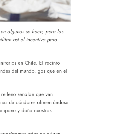
a en algunos se hace, pero las
litan así el incentivo para
itarios en Chile. El recinto
randes del mundo, gas que en el
 relleno señalan que ven
genes de cóndores alimentándose
compone y daña nuestros
separáramos estos en origen