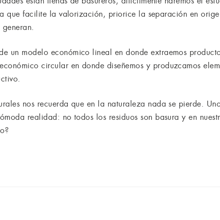
udades están llenas de basureros, difícilmente haremos el esf
 que facilite la valorización, priorice la separación en ori
e generan.
de un modelo económico lineal en donde extraemos productos
 económico circular en donde diseñemos y produzcamos elem
ctivo.
rales nos recuerda que en la naturaleza nada se pierde. Uno
ómoda realidad: no todos los residuos son basura y en nuest
lo?