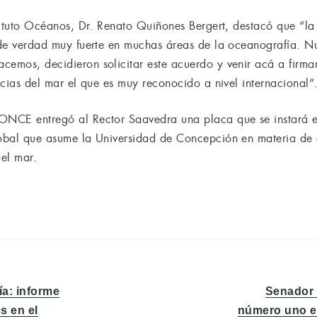
nstituto Océanos, Dr. Renato Quiñones Bergert, destacó que “
l de verdad muy fuerte en muchas áreas de la oceanografía. N
emos, decidieron solicitar este acuerdo y venir acá a firmarl
encias del mar el que es muy reconocido a nivel internacional”
 ONCE entregó al Rector Saavedra una placa que se instará e
lobal que asume la Universidad de Concepción en materia de
del mar.
Entrada
a: informe
Senador 
siguiente:
s en el
número uno es