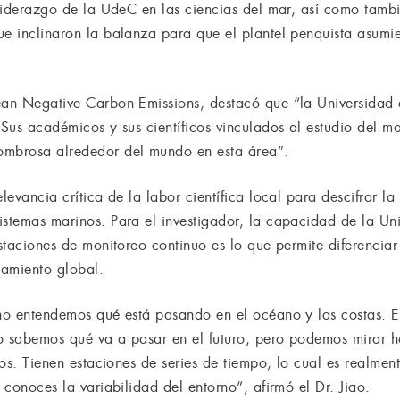
 liderazgo de la UdeC en las ciencias del mar, así como tambi
e inclinaron la balanza para que el plantel penquista asumier
cean Negative Carbon Emissions, destacó que “la Universida
. Sus académicos y sus científicos vinculados al estudio del 
ombrosa alrededor del mundo en esta área”.
elevancia crítica de la labor científica local para descifrar l
istemas marinos. Para el investigador, la capacidad de la U
estaciones de monitoreo continuo es lo que permite diferenciar 
tamiento global.
 no entendemos qué está pasando en el océano y las costas. 
o sabemos qué va a pasar en el futuro, pero podemos mirar ha
ros. Tienen estaciones de series de tiempo, lo cual es realment
 conoces la variabilidad del entorno”, afirmó el Dr. Jiao.