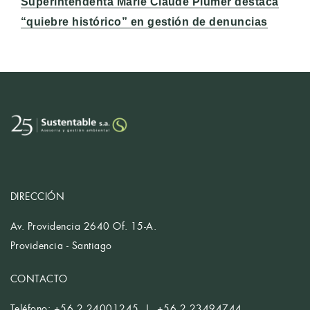
Entrada
Superintendenta Marie Claude Plumer destaca
siguiente:
“quiebre histórico” en gestión de denuncias
DIRECCIÓN
Av. Providencia 2640 Of. 15-A.
Providencia - Santiago
CONTACTO
Teléfono: +56 2 24001245 | +56 2 23494744