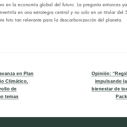
o en la economía global del futuro. La pregunta entonces ya 
nvertirla en una estrategia central y no solo en un titular de
e hito tan relevante para la descarbonización del planeta.
Entrada
avanza en Plan
Opinión: “Regi
siguiente:
io Climático,
impulsando la
ollo de
bienestar de t
mo temas
Pack