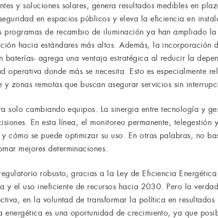
ntes y soluciones solares, genera resultados medibles en plaz
eguridad en espacios públicos y eleva la eficiencia en instala
los programas de recambio de iluminación ya han ampliado la
ección hacia estándares más altos. Además, la incorporación
n baterías- agrega una ventaja estratégica al reducir la depe
ad operativa donde más se necesita. Esto es especialmente re
ve y zonas remotas que buscan asegurar servicios sin interrupc
gra solo cambiando equipos. La sinergia entre tecnología y ges
isiones. En esta línea, el monitoreo permanente, telegestión 
 y cómo se puede optimizar su uso. En otras palabras, no ba
tomar mejores determinaciones.
egulatorio robusto, gracias a la Ley de Eficiencia Energética
ca y el uso ineficiente de recursos hacia 2030. Pero la verda
ctiva, en la voluntad de transformar la política en resultado
ia energética es una oportunidad de crecimiento, ya que posib