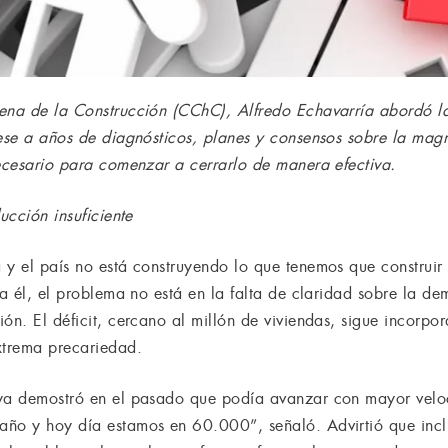
ena de la Construcción (CChC), Alfredo Echavarría abordó la 
ese a años de diagnósticos, planes y consensos sobre la magni
necesario para comenzar a cerrarlo de manera efectiva.
ucción insuficiente
 y el país no está construyendo lo que tenemos que construir
ra él, el problema no está en la falta de claridad sobre la d
ión. El déficit, cercano al millón de viviendas, sigue incor
xtrema precariedad.
 ya demostró en el pasado que podía avanzar con mayor veloc
ño y hoy día estamos en 60.000”, señaló. Advirtió que inclu