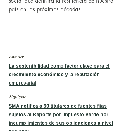
social que definirá la resiliencia de nuestro
país en las próximas décadas.
Anterior
Entrada
La sostenibilidad como factor clave para el
anterior:
crecimiento económico y la reputación
empresarial
Siguiente
Entrada
SMA notifica a 60 titulares de fuentes fijas
siguiente:
sujetos al Reporte por Impuesto Verde por
incumplimientos de sus obligaciones a nivel