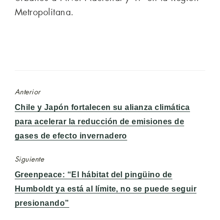
Metropolitana.
Anterior
Entrada
Chile y Japón fortalecen su alianza climática
anterior:
para acelerar la reducción de emisiones de
gases de efecto invernadero
Siguiente
Entrada
Greenpeace: “El hábitat del pingüino de
siguiente:
Humboldt ya está al límite, no se puede seguir
presionando”