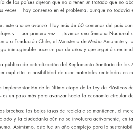
a de los países dijeron que no a tener un tratado que no aba
s veces— hay consenso en el problema, aunque no todavía en
ile, este año se avanzó. Hay más de 60 comunas del país con
balajes y —por primera vez— ¡tuvimos una Semana Nacional de
 junto a Fundación Chile, el Ministerio de Medio Ambiente y
lgo inimaginable hace un par de años y que seguirá creciend
ta pública de actualización del Reglamento Sanitario de los 
r explícita la posibilidad de usar materiales reciclados en 
a implementación de la última etapa de la Ley de Plásticos de 
- es un paso más para avanzar hacia la economía circular de
s brechas: las bajas tasas de reciclaje se mantienen, el mer
ciclado y la ciudadanía aún no se involucra activamente, en t
sumo. Asimismo, este fue un año complejo para la sustentabi