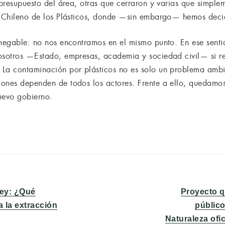
 presupuesto del área, otras que cerraron y varias que simple
to Chileno de los Plásticos, donde —sin embargo— hemos deci
nnegable: no nos encontramos en el mismo punto. En ese sent
osotros —Estado, empresas, academia y sociedad civil— si rep
La contaminación por plásticos no es solo un problema ambie
ones dependen de todos los actores. Frente a ello, quedamos
uevo gobierno.
Entrada
ley: ¿Qué
Proyecto q
siguiente:
a la extracción
público
Naturaleza ofic