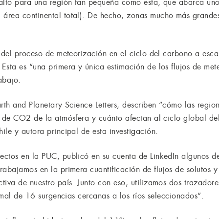
 alto para una región tan pequeña como esta, que abarca u
área continental total). De hecho, zonas mucho más grande
 del proceso de meteorización en el ciclo del carbono a esca
Esta es “una primera y única estimación de los flujos de met
abajo.
arth and Planetary Science Letters, describen “cómo las regio
es de CO2 de la atmósfera y cuánto afectan al ciclo global 
le y autora principal de esta investigación.
ctos en la PUC, publicó en su cuenta de LinkedIn algunos det
rabajamos en la primera cuantificación de flujos de soluto
tiva de nuestro país. Junto con eso, utilizamos dos trazador
ermal de 16 surgencias cercanas a los ríos seleccionados”.