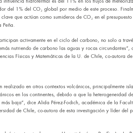
nfluencia hidrotermal es del 11% en los flujos de meteorizaci
dor del 1% del CO₂ global por medio de este proceso. Finalm
es clave que actúan como sumideros de CO₂ en el presupuesto
a Peña.
articipan activamente en el ciclo del carbono, no solo a trav
emás nutriendo de carbono las aguas y rocas circundantes”, 
ncias Físicas y Matemáticas de la U. de Chile, co-autora de 
an realizado en otros contextos volcánicos, principalmente isl
cánicos en los continentes, debido a que la heterogeneidad d
 más baja”, dice Alida Pérez-Fodich, académica de la Facult
sidad de Chile, co-autora de esta investigación y líder del 