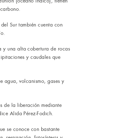
eunión (océano Índico), tienen
 carbono.
s del Sur también cuenta con
ío.
 y una alta cobertura de rocas
cipitaciones y caudales que
tre agua, volcanismo, gases y
és de la liberación mediante
dice Alida Pérez-Fodich.
que se conoce con bastante
, respiración, fotosíntesis y