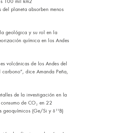
nos 100 mil km2
s del planeta absorben menos
la geológica y su rol en la
eorización química en los Andes
nes volcánicas de los Andes del
del carbono”, dice Amanda Peña,
alles de la investigación en la
s y consumo de CO₂ en 22
es geoquímicos (Ge/Si y δ¹¹B)