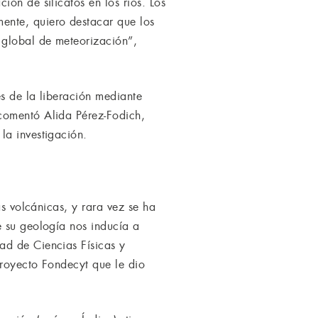
ón de silicatos en los ríos. Los
ente, quiero destacar que los
 global de meteorización”,
és de la liberación mediante
comentó Alida Pérez-Fodich,
la investigación.
as volcánicas, y rara vez se ha
e su geología nos inducía a
ad de Ciencias Físicas y
proyecto Fondecyt que le dio