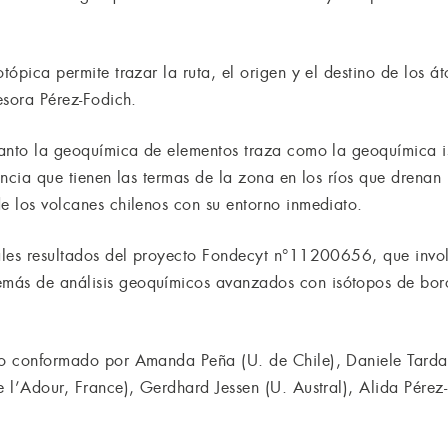
otópica permite trazar la ruta, el origen y el destino de los á
fesora Pérez-Fodich.
 tanto la geoquímica de elementos traza como la geoquímica i
uencia que tienen las termas de la zona en los ríos que drenan 
de los volcanes chilenos con su entorno inmediato.
pales resultados del proyecto Fondecyt n°11200656, que invo
más de análisis geoquímicos avanzados con isótopos de bor
uvo conformado por Amanda Peña (U. de Chile), Daniele Tarda
e l’Adour, France), Gerdhard Jessen (U. Austral), Alida Pérez