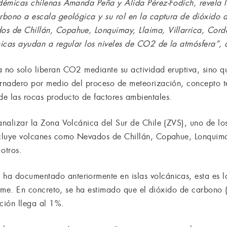
adémicas chilenas Amanda Peña y Alida Pérez-Fodich, revela 
arbono a escala geológica y su rol en la captura de dióxido 
os de Chillán, Copahue, Lonquimay, Llaima, Villarrica, Cord
ánicas ayudan a regular los niveles de CO2 de la atmósfera”, 
a no solo liberan CO2 mediante su actividad eruptiva, sino 
ernadero por medio del proceso de meteorización, concepto t
e las rocas producto de factores ambientales.
analizar la Zona Volcánica del Sur de Chile (ZVS), uno de lo
ncluye volcanes como Nevados de Chillán, Copahue, Lonquimay
otros.
ha documentado anteriormente en islas volcánicas, esta es l
a firme. En concreto, se ha estimado que el dióxido de carbo
ción llega al 1%.