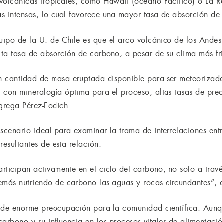
volcánicas tropicales, como Hawaii (océano Pacífico) o La R
ias intensas, lo cual favorece una mayor tasa de absorción de
quipo de la U. de Chile es que el arco volcánico de los Ande
ta tasa de absorción de carbono, a pesar de su clima más fr
n cantidad de masa eruptada disponible para ser meteorizada
 con mineralogía óptima para el proceso, altas tasas de pre
grega Pérez-Fodich.
escenario ideal para examinar la trama de interrelaciones en
resultantes de esta relación.
articipan activamente en el ciclo del carbono, no solo a trav
emás nutriendo de carbono las aguas y rocas circundantes”, 
a de enorme preocupación para la comunidad científica. Aun
carbono y su influencia en los procesos vitales de alimentación