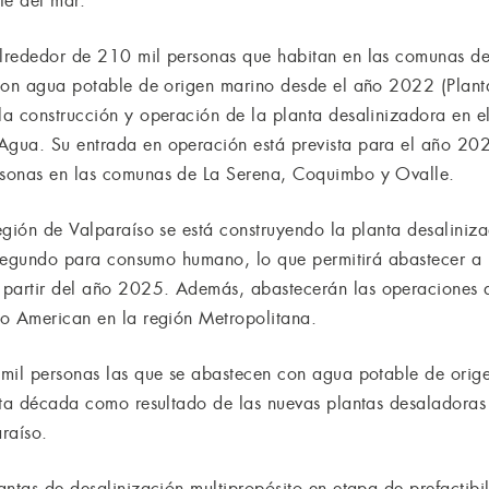
te del mar.
lrededor de 210 mil personas que habitan en las comunas d
 con agua potable de origen marino desde el año 2022 (Pla
a construcción y operación de la planta desalinizadora en el
gua. Su entrada en operación está prevista para el año 202
sonas en las comunas de La Serena, Coquimbo y Ovalle.
egión de Valparaíso se está construyendo la planta desaliniz
r segundo para consumo humano, lo que permitirá abastecer a
artir del año 2025. Además, abastecerán las operaciones d
lo American en la región Metropolitana.
mil personas las que se abastecen con agua potable de orig
sta década como resultado de las nuevas plantas desaladoras 
raíso.
antas de desalinización multipropósito en etapa de prefactib