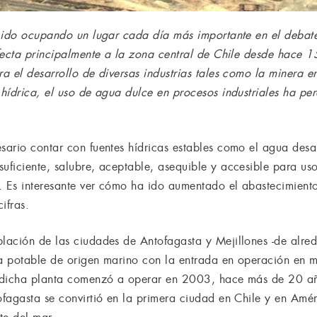
a ido ocupando un lugar cada día más importante en el debat
fecta principalmente a la zona central de Chile desde hace 
 el desarrollo de diversas industrias tales como la minera en
hídrica, el uso de agua dulce en procesos industriales ha pe
sario contar con fuentes hídricas estables como el agua des
ficiente, salubre, aceptable, asequible y accesible para us
 Es interesante ver cómo ha ido aumentado el abastecimiento
ifras.
lación de las ciudades de Antofagasta y Mejillones -de alre
a potable de origen marino con la entrada en operación en
(dicha planta comenzó a operar en 2003, hace más de 20 añ
fagasta se convirtió en la primera ciudad en Chile y en Amér