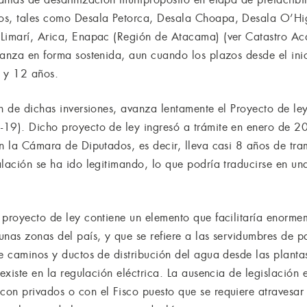
sos, tales como Desala Petorca, Desala Choapa, Desala O’H
Limarí, Arica, Enapac (Región de Atacama) (ver Catastro Aca
anza en forma sostenida, aun cuando los plazos desde el inic
8 y 12 años.
ón de dichas inversiones, avanza lentamente el Proyecto de l
19). Dicho proyecto de ley ingresó a trámite en enero de 2
n la Cámara de Diputados, es decir, lleva casi 8 años de tram
alación se ha ido legitimando, lo que podría traducirse en u
proyecto de ley contiene un elemento que facilitaría enormem
unas zonas del país, y que se refiere a las servidumbres de 
de caminos y ductos de distribución del agua desde las planta
existe en la regulación eléctrica. La ausencia de legislación e
on privados o con el Fisco puesto que se requiere atravesar 