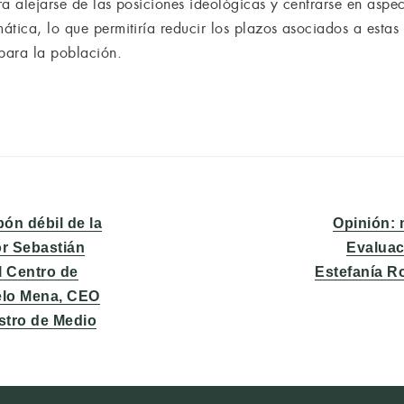
era alejarse de las posiciones ideológicas y centrarse en asp
tica, lo que permitiría reducir los plazos asociados a estas i
 para la población.
Entrada
bón débil de la
Opinión: 
siguiente:
or Sebastián
Evaluac
el Centro de
Estefanía R
celo Mena, CEO
stro de Medio