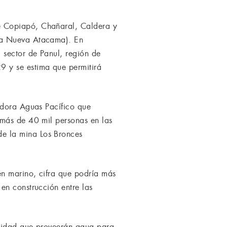
e Copiapó, Chañaral, Caldera y
nta Nueva Atacama). En
 sector de Panul, región de
9 y se estima que permitirá
adora Aguas Pacífico que
 más de 40 mil personas en las
e la mina Los Bronces
en marino, cifra que podría más
en construcción entre las
ilidad que proveerán agua para