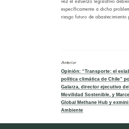
vez el esfuerzo legislativo debi
específicamente a dicha problemá
riesgo futuro de abastecimiento
Anterior
Entrada
Opinión: “Transporte: el esla
anterior:
política climática de Chile” p
Galarza, director ejecutivo d
Movilidad Sostenible, y Mar
Global Methane Hub y exmini
Ambiente