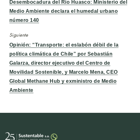
Entrada
Desembocadura del Río Huasco: Ministerio del
anterior:
Medio Ambiente declara el humedal urbano
número 140
Siguiente
Entrada
Opinión: “Transporte: el eslabón débil de la
siguiente:
política climática de Chile” por Sebastián
Galarza, director ejecutivo del Centro de
Movilidad Sostenible, y Marcelo Mena, CEO
Global Methane Hub y exministro de Medio
Ambiente