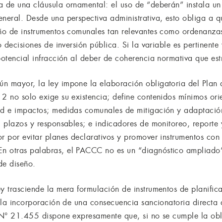
a de una cláusula ornamental: el uso de “deberán” instala un
neral. Desde una perspectiva administrativa, esto obliga a q
eño de instrumentos comunales tan relevantes como ordenanza
o decisiones de inversión pública. Si la variable es pertinente
 potencial infracción al deber de coherencia normativa que es
ún mayor, la ley impone la elaboración obligatoria del Pl
12 no solo exige su existencia; define contenidos mínimos ori
dad e impactos; medidas comunales de mitigación y adaptaci
; plazos y responsables; e indicadores de monitoreo, reporte y
r por evitar planes declarativos y promover instrumentos con
 otras palabras, el PACCC no es un “diagnóstico ampliado”,
de diseño.
y trasciende la mera formulación de instrumentos de planifica
es la incorporación de una consecuencia sancionatoria directa
y N° 21.455 dispone expresamente que, si no se cumple la obl