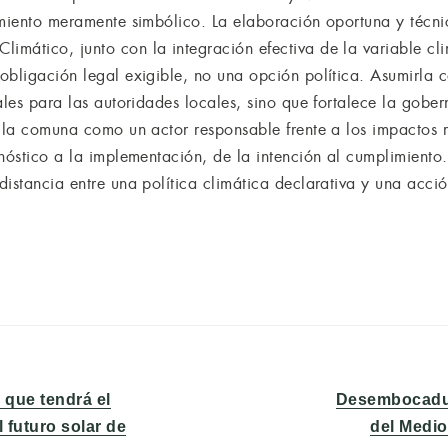
imiento meramente simbólico. La elaboración oportuna y técni
mático, junto con la integración efectiva de la variable cl
obligación legal exigible, no una opción política. Asumirla 
ales para las autoridades locales, sino que fortalece la gober
a la comuna como un actor responsable frente a los impactos r
nóstico a la implementación, de la intención al cumplimiento.
istancia entre una política climática declarativa y una acció
Entrada
 que tendrá el
Desembocadur
siguiente:
 futuro solar de
del Medio