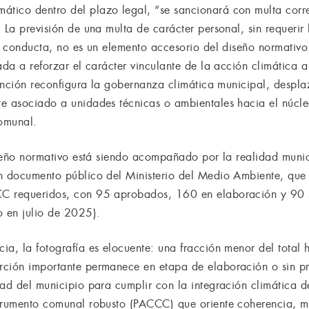
tico dentro del plazo legal, “se sancionará con multa corr
 La previsión de una multa de carácter personal, sin requerir
a conducta, no es un elemento accesorio del diseño normativo
ada a reforzar el carácter vinculante de la acción climática a
 sanción reconfigura la gobernanza climática municipal, despl
e asociado a unidades técnicas o ambientales hacia el núcleo
comunal.
iseño normativo está siendo acompañado por la realidad munic
Un documento público del Ministerio del Medio Ambiente, que
C requeridos, con 95 aprobados, 160 en elaboración y 90 s
 en julio de 2025).
ia, la fotografía es elocuente: una fracción menor del total
rción importante permanece en etapa de elaboración o sin p
ad del municipio para cumplir con la integración climática de
trumento comunal robusto (PACCC) que oriente coherencia, m