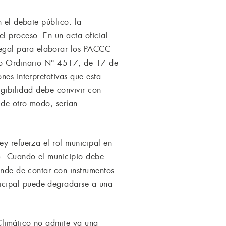
n el debate público: la
l proceso. En un acta oficial
egal para elaborar los PACCC
cio Ordinario N° 4517, de 17 de
nes interpretativas que esta
igibilidad debe convivir con
 de otro modo, serían
ey refuerza el rol municipal en
A). Cuando el municipio debe
ende de contar con instrumentos
icipal puede degradarse a una
Climático no admite ya una