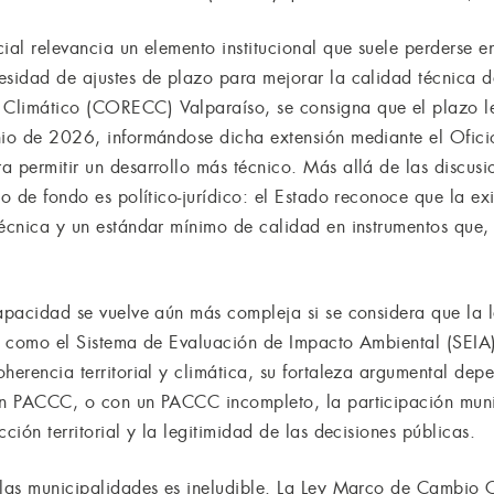
ial relevancia un elemento institucional que suele perderse e
esidad de ajustes de plazo para mejorar la calidad técnica de
Climático (CORECC) Valparaíso, se consigna que el plazo l
unio de 2026, informándose dicha extensión mediante el Ofi
 permitir un desarrollo más técnico. Más allá de las discusio
to de fondo es político-jurídico: el Estado reconoce que la ex
técnica y un estándar mínimo de calidad en instrumentos que,
apacidad se vuelve aún más compleja si se considera que la l
s, como el Sistema de Evaluación de Impacto Ambiental (SEI
herencia territorial y climática, su fortaleza argumental dep
Sin PACCC, o con un PACCC incompleto, la participación mun
ción territorial y la legitimidad de las decisiones públicas.
 las municipalidades es ineludible. La Ley Marco de Cambio 