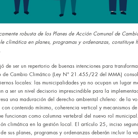
icamente robusta de los Planes de Acción Comunal de Cambio
able climática en planes, programas y ordenanzas, constituye 
.
ejó de ser un repertorio de buenas intenciones para transfor
rco de Cambio Climático (Ley N° 21.455/22 del MMA) consolid
biernos locales: las municipalidades ya no ocupan un lugar m
an a ser un nivel decisorio imprescindible para la implementaci
presa una maduración del derecho ambiental chileno: de la vol
s con contenido mínimo, coherencia vertical y mecanismos de
ue funcionan como columna vertebral del nuevo rol municipal.
ión climática en la gestión local. El artículo 25, inciso segu
 de sus planes, programas y ordenanzas deberán incluir la va