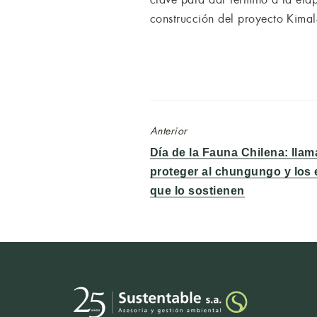
construcción del proyecto Kimal
Anterior
Entrada
Día de la Fauna Chilena: lla
anterior:
proteger al chungungo y los
que lo sostienen