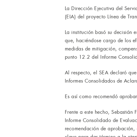
La Dirección Ejecutiva del Ser
(EIA) del proyecto Línea de Tra
La institución basó su decisión 
que, haciéndose cargo de los efe
medidas de mitigación, compens
punto 12.2 del Informe Consoli
Al respecto, el SEA declaró que 
Informes Consolidados de Aclara
Es así como recomendó aprobar 
Frente a este hecho, Sebastián 
Informe Consolidado de Evaluaci
recomendación de aprobación, qu
clave para dar término a la eta