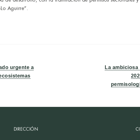
-Lo Aguirre”.
Entrada
mado urgente a
La ambiciosa 
siguiente:
 ecosistemas
202
permisolog
DIRECCIÓN
C