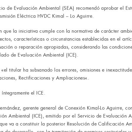
vicio de Evaluación Ambiental (SEA) recomendó aprobar el Es
nsmisión Eléctrica HVDC Kimal – Lo Aguirre.
en que la iniciativa cumple con la normativa de carácter ambi
ctos, características o circunstancias establecidas en el art
ación o reparación apropiadas, considerando las condiciones
dado de Evaluación Ambiental (ICE).
«el titular ha subsanado los errores, omisiones e inexactitude
ciones, Rectificaciones y Ampliaciones«.
íntegramente el ICE.
Fernández, gerente general de Conexión Kimal-Lo Aguirre, co
ón Ambiental (ICE), emitido por el Servicio de Evaluación 
e va a constituir la posterior Resolución de Calificación Am
pa de desarrollo, con la tramitación de permisos sectoriales 