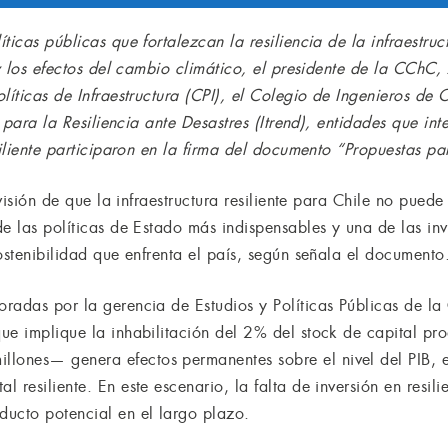
icas públicas que fortalezcan la resiliencia de la infraestruc
 y los efectos del cambio climático, el presidente de la CChC,
íticas de Infraestructura (CPI), el Colegio de Ingenieros de Ch
o para la Resiliencia ante Desastres (Itrend), entidades que in
siliente participaron en la firma del documento “Propuestas pa
 visión de que la infraestructura resiliente para Chile no pued
e las políticas de Estado más indispensables y una de las inv
ostenibilidad que enfrenta el país, según señala el documento
radas por la gerencia de Estudios y Políticas Públicas de la
ue implique la inhabilitación del 2% del stock de capital pr
ones— genera efectos permanentes sobre el nivel del PIB, 
 resiliente. En este escenario, la falta de inversión en resil
ucto potencial en el largo plazo.