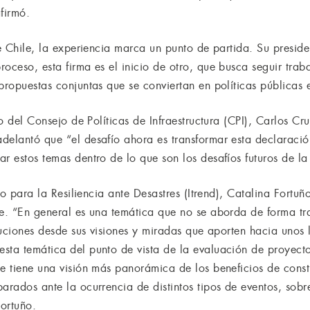
firmó.
de Chile, la experiencia marca un punto de partida. Su presid
roceso, esta firma es el inicio de otro, que busca seguir tr
propuestas conjuntas que se conviertan en políticas públicas e
vo del Consejo de Políticas de Infraestructura (CPI), Carlos Cr
delantó que “el desafío ahora es transformar esta declaració
r estos temas dentro de lo que son los desafíos futuros de la 
uto para la Resiliencia ante Desastres (Itrend), Catalina Fortu
te. “En general es una temática que no se aborda de forma t
tituciones desde sus visiones y miradas que aporten hacia uno
sta temática del punto de vista de la evaluación de proyecto
e tiene una visión más panorámica de los beneficios de const
arados ante la ocurrencia de distintos tipos de eventos, sob
ortuño.