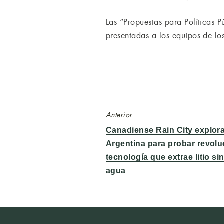
Las “Propuestas para Políticas P
presentadas a los equipos de l
Anterior
Entrada
Canadiense Rain City explora
anterior:
Argentina para probar revolu
tecnología que extrae litio s
agua