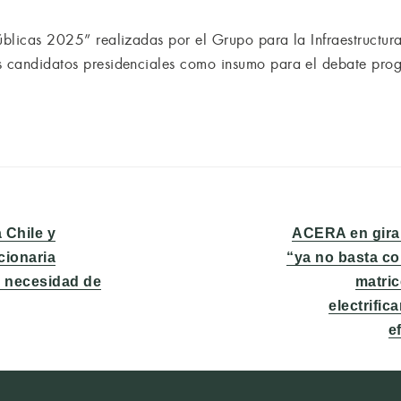
úblicas 2025” realizadas por el Grupo para la Infraestructura
os candidatos presidenciales como insumo para el debate pro
Entrada
 Chile y
ACERA en gira 
siguiente:
cionaria
“ya no basta co
in necesidad de
matric
electrifi
e