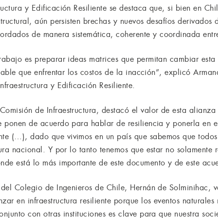
uctura y Edificación Resiliente se destaca que, si bien en Chi
tructural, aún persisten brechas y nuevos desafíos derivados d
rdados de manera sistemática, coherente y coordinada entre l
trabajo es preparar ideas matrices que permitan cambiar esta
entable que enfrentar los costos de la inacción”, explicó Arm
fraestructura y Edificación Resiliente.
omisión de Infraestructura, destacó el valor de esta alianza 
e ponen de acuerdo para hablar de resiliencia y ponerla en el
te (…), dado que vivimos en un país que sabemos que todos 
ctura nacional. Y por lo tanto tenemos que estar no solamente
onde está lo más importante de este documento y de este ac
e del Colegio de Ingenieros de Chile, Hernán de Solminihac, v
zar en infraestructura resiliente porque los eventos naturales
onjunto con otras instituciones es clave para que nuestra soc